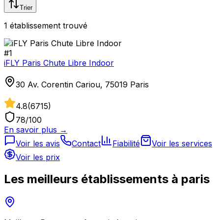
Trier
1
établissement
trouvé
#
1
iFLY Paris Chute Libre Indoor
30 Av. Corentin Cariou, 75019 Paris
4.8
(
6715
)
78
/100
En savoir plus →
Voir les avis
Contact
Fiabilité
Voir les services
Voir les prix
Les meilleurs établissements à
paris