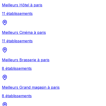
Meilleurs
Hôtel
à
paris
11
établissement
s
Meilleurs
Cinéma
à
paris
11
établissement
s
Meilleurs
Brasserie
à
paris
8
établissement
s
Meilleurs
Grand magasin
à
paris
8
établissement
s