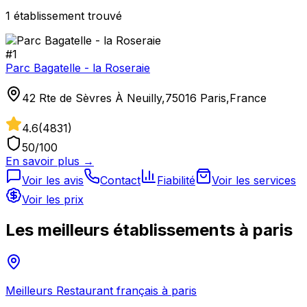
1
établissement
trouvé
#
1
Parc Bagatelle - la Roseraie
42 Rte de Sèvres À Neuilly,75016 Paris,France
4.6
(
4831
)
50
/100
En savoir plus →
Voir les avis
Contact
Fiabilité
Voir les services
Voir les prix
Les meilleurs établissements à
paris
Meilleurs
Restaurant français
à
paris