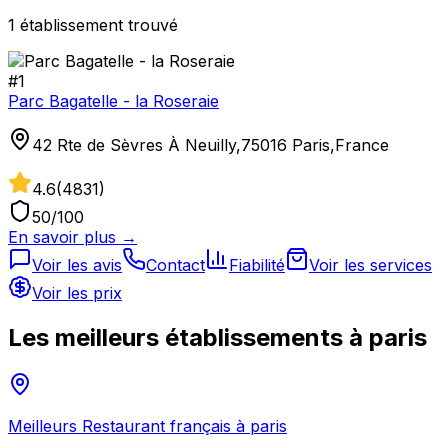
1
établissement
trouvé
#
1
Parc Bagatelle - la Roseraie
42 Rte de Sèvres À Neuilly,75016 Paris,France
4.6
(
4831
)
50
/100
En savoir plus →
Voir les avis
Contact
Fiabilité
Voir les services
Voir les prix
Les meilleurs établissements à
paris
Meilleurs
Restaurant français
à
paris