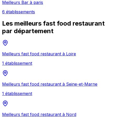
Meilleurs
Bar
à
paris
6
établissement
s
Les meilleurs
fast food restaurant
par département
Meilleurs
fast food restaurant
à
Loire
1
établissement
Meilleurs
fast food restaurant
à
Seine-et-Marne
1
établissement
Meilleurs
fast food restaurant
à
Nord