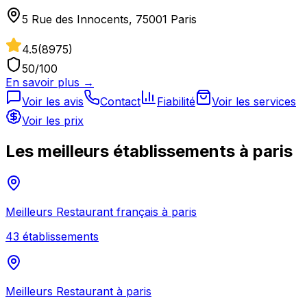
5 Rue des Innocents, 75001 Paris
4.5
(
8975
)
50
/100
En savoir plus →
Voir les avis
Contact
Fiabilité
Voir les services
Voir les prix
Les meilleurs établissements à
paris
Meilleurs
Restaurant français
à
paris
43
établissement
s
Meilleurs
Restaurant
à
paris