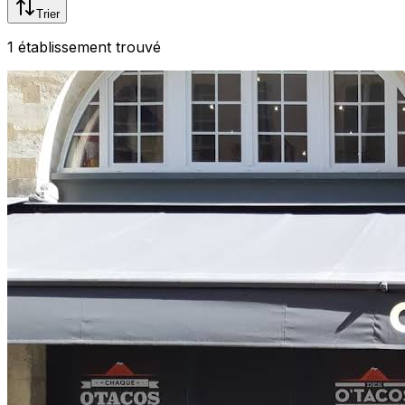
Trier
1
établissement
trouvé