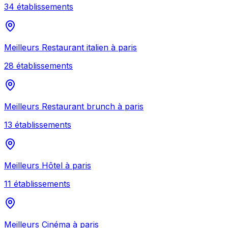
34
établissement
s
Meilleurs
Restaurant italien
à
paris
28
établissement
s
Meilleurs
Restaurant brunch
à
paris
13
établissement
s
Meilleurs
Hôtel
à
paris
11
établissement
s
Meilleurs
Cinéma
à
paris