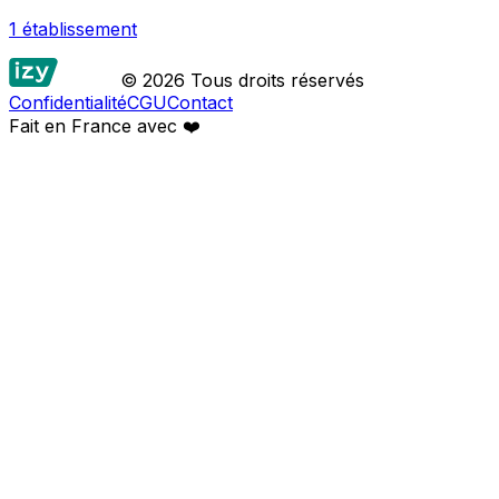
1
établissement
© 2026 Tous droits réservés
Confidentialité
CGU
Contact
Fait en France avec
❤️