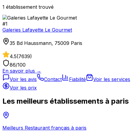
1
établissement
trouvé
#
1
Galeries Lafayette Le Gourmet
35 Bd Haussmann, 75009 Paris
4.5
(
7639
)
86
/100
En savoir plus →
Voir les avis
Contact
Fiabilité
Voir les services
Voir les prix
Les meilleurs établissements à
paris
Meilleurs
Restaurant français
à
paris