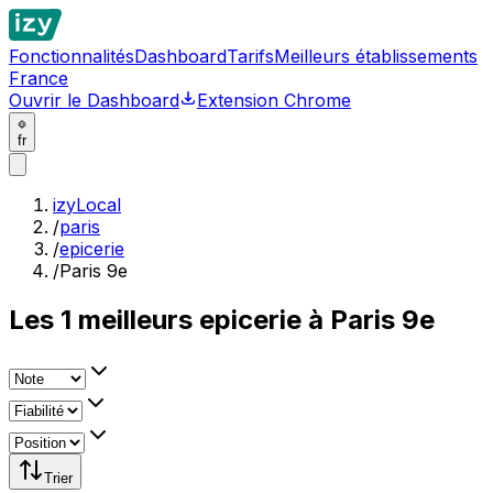
Fonctionnalités
Dashboard
Tarifs
Meilleurs établissements
France
Ouvrir le Dashboard
Extension Chrome
fr
izyLocal
/
paris
/
epicerie
/
Paris 9e
Les
1
meilleurs
epicerie à Paris 9e
Trier