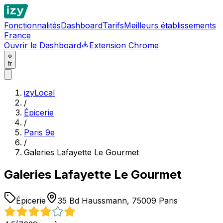
Fonctionnalités
Dashboard
Tarifs
Meilleurs établissements
France
Ouvrir le Dashboard
Extension Chrome
fr
izyLocal
/
Épicerie
/
Paris 9e
/
Galeries Lafayette Le Gourmet
Galeries Lafayette Le Gourmet
Épicerie
35 Bd Haussmann, 75009 Paris