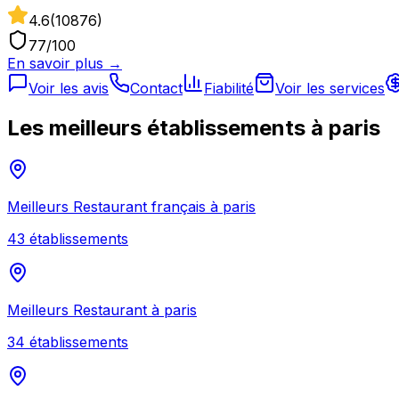
4.6
(
10876
)
77
/100
En savoir plus →
Voir les avis
Contact
Fiabilité
Voir les services
Les meilleurs établissements à
paris
Meilleurs
Restaurant français
à
paris
43
établissement
s
Meilleurs
Restaurant
à
paris
34
établissement
s