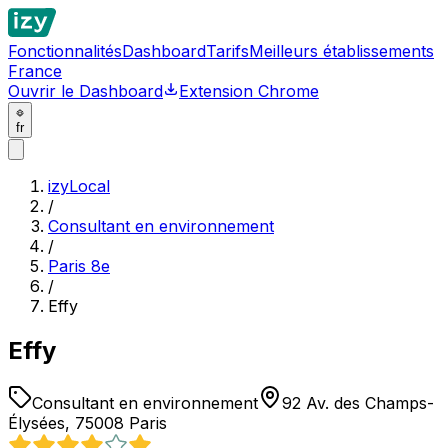
Fonctionnalités
Dashboard
Tarifs
Meilleurs établissements
France
Ouvrir le Dashboard
Extension Chrome
fr
izyLocal
/
Consultant en environnement
/
Paris 8e
/
Effy
Effy
Consultant en environnement
92 Av. des Champs-
Élysées, 75008 Paris