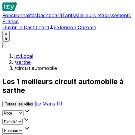
Fonctionnalités
Dashboard
Tarifs
Meilleurs établissements
France
Ouvrir le Dashboard
Extension Chrome
fr
izyLocal
/
sarthe
/
circuit automobile
Les
1
meilleurs
circuit automobile à
sarthe
Le Mans
(
1
)
Toutes les villes