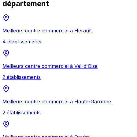
département
Meilleurs
centre commercial
à
Hérault
4
établissement
s
Meilleurs
centre commercial
à
Val-d'Oise
2
établissement
s
Meilleurs
centre commercial
à
Haute-Garonne
2
établissement
s