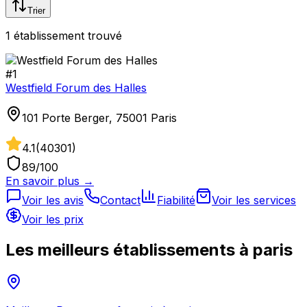
Trier
1
établissement
trouvé
#
1
Westfield Forum des Halles
101 Porte Berger, 75001 Paris
4.1
(
40301
)
89
/100
En savoir plus →
Voir les avis
Contact
Fiabilité
Voir les services
Voir les prix
Les meilleurs établissements à
paris