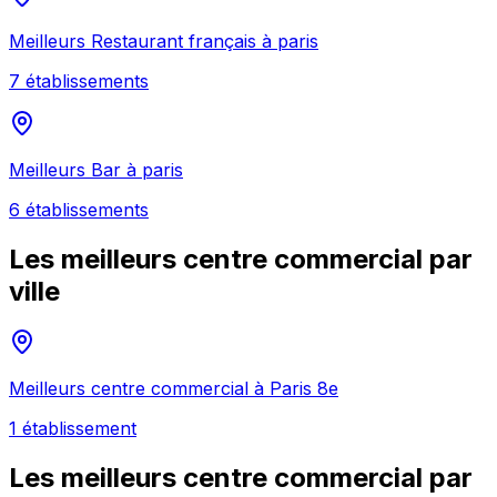
Meilleurs
Restaurant français
à
paris
7
établissement
s
Meilleurs
Bar
à
paris
6
établissement
s
Les meilleurs
centre commercial
par
ville
Meilleurs
centre commercial
à
Paris 8e
1
établissement
Les meilleurs
centre commercial
par