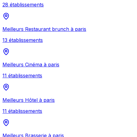
28
établissement
s
Meilleurs
Restaurant brunch
à
paris
13
établissement
s
Meilleurs
Cinéma
à
paris
11
établissement
s
Meilleurs
Hôtel
à
paris
11
établissement
s
Meilleurs
Brasserie
à
paris