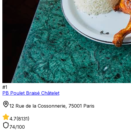
#
1
PB Poulet Braisé Châtelet
12 Rue de la Cossonnerie, 75001 Paris
4.7
(
8131
)
74
/100