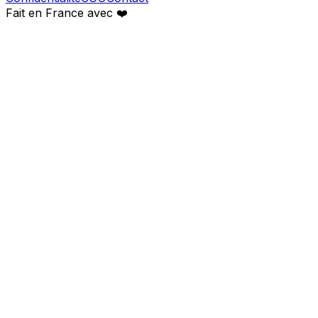
Fait en France avec
❤️