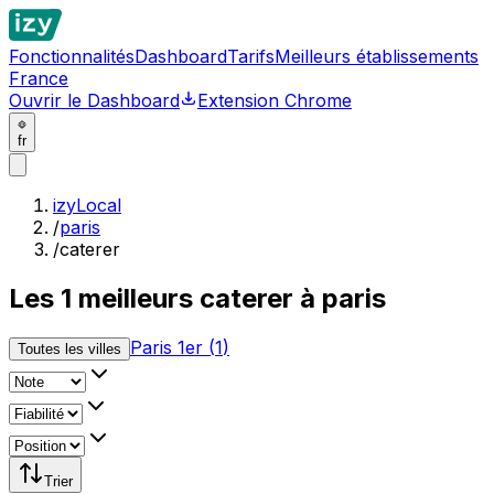
Fonctionnalités
Dashboard
Tarifs
Meilleurs établissements
France
Ouvrir le Dashboard
Extension Chrome
fr
izyLocal
/
paris
/
caterer
Les
1
meilleurs
caterer à paris
Paris 1er
(
1
)
Toutes les villes
Trier