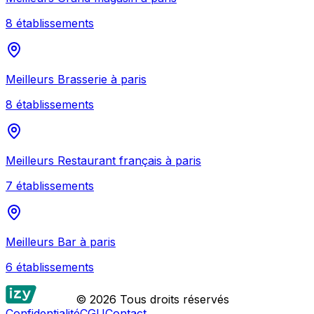
8
établissement
s
Meilleurs
Brasserie
à
paris
8
établissement
s
Meilleurs
Restaurant français
à
paris
7
établissement
s
Meilleurs
Bar
à
paris
6
établissement
s
© 2026 Tous droits réservés
Confidentialité
CGU
Contact