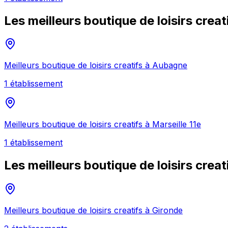
Les meilleurs
boutique de loisirs creat
Meilleurs
boutique de loisirs creatifs
à
Aubagne
1
établissement
Meilleurs
boutique de loisirs creatifs
à
Marseille 11e
1
établissement
Les meilleurs
boutique de loisirs creat
Meilleurs
boutique de loisirs creatifs
à
Gironde