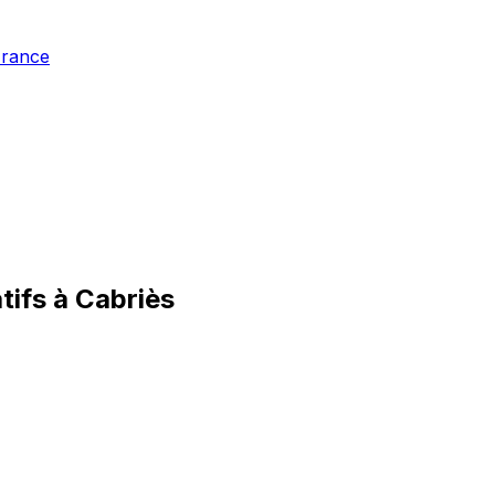
France
atifs à Cabriès