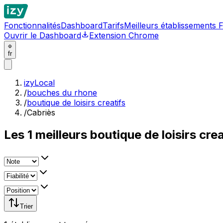
Fonctionnalités
Dashboard
Tarifs
Meilleurs établissements 
Ouvrir le Dashboard
Extension Chrome
fr
izyLocal
/
bouches du rhone
/
boutique de loisirs creatifs
/
Cabriès
Les
1
meilleurs
boutique de loisirs cre
Trier