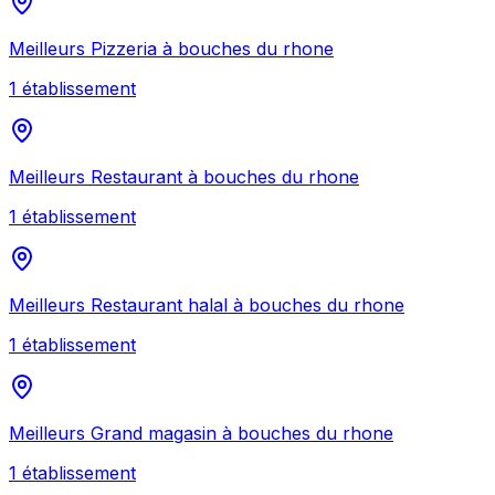
Meilleurs
Pizzeria
à
bouches du rhone
1
établissement
Meilleurs
Restaurant
à
bouches du rhone
1
établissement
Meilleurs
Restaurant halal
à
bouches du rhone
1
établissement
Meilleurs
Grand magasin
à
bouches du rhone
1
établissement