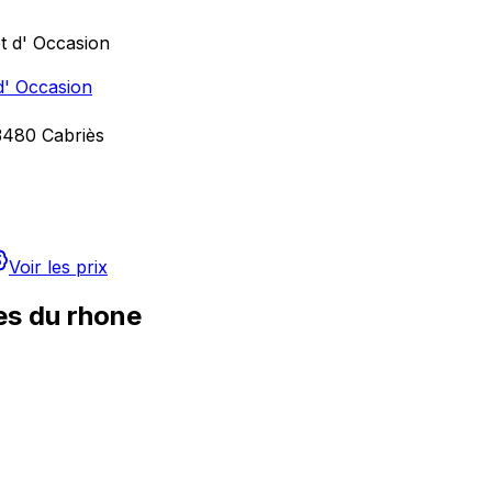
d' Occasion
3480 Cabriès
Voir les prix
s du rhone