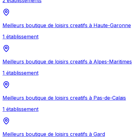
2
établissement
s
Meilleurs
boutique de loisirs creatifs
à
Haute-Garonne
1
établissement
Meilleurs
boutique de loisirs creatifs
à
Alpes-Maritimes
1
établissement
Meilleurs
boutique de loisirs creatifs
à
Pas-de-Calais
1
établissement
Meilleurs
boutique de loisirs creatifs
à
Gard