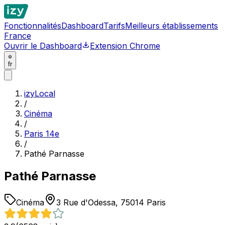
Fonctionnalités
Dashboard
Tarifs
Meilleurs établissements
France
Ouvrir le Dashboard
Extension Chrome
fr
izyLocal
/
Cinéma
/
Paris 14e
/
Pathé Parnasse
Pathé Parnasse
Cinéma
3 Rue d'Odessa, 75014 Paris