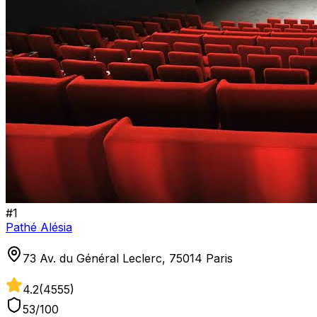
#
1
Pathé Alésia
73 Av. du Général Leclerc, 75014 Paris
4.2
(
4555
)
53
/100