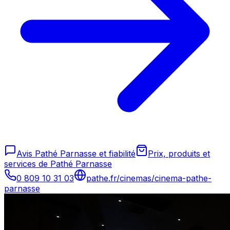
Avis Pathé Parnasse et fiabilité
Prix, produits et
services de Pathé Parnasse
0 809 10 31 03
pathe.fr/cinemas/cinema-pathe-
parnasse