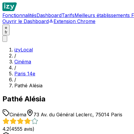
Fonctionnalités
Dashboard
Tarifs
Meilleurs établissements 
Ouvrir le Dashboard
Extension Chrome
fr
izyLocal
/
Cinéma
/
Paris 14e
/
Pathé Alésia
Pathé Alésia
Cinéma
73 Av. du Général Leclerc, 75014 Paris
4.2
(
4555
avis)