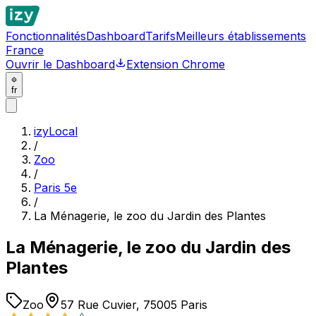
Fonctionnalités
Dashboard
Tarifs
Meilleurs établissements
France
Ouvrir le Dashboard
Extension Chrome
fr
izyLocal
/
Zoo
/
Paris 5e
/
La Ménagerie, le zoo du Jardin des Plantes
La Ménagerie, le zoo du Jardin des
Plantes
Zoo
57 Rue Cuvier, 75005 Paris