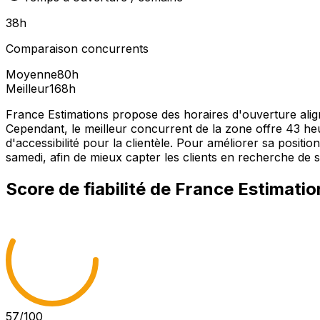
38
h
Comparaison concurrents
Moyenne
80
h
Meilleur
168
h
France Estimations propose des horaires d'ouverture ali
Cependant, le meilleur concurrent de la zone offre 43 he
d'accessibilité pour la clientèle. Pour améliorer sa posit
samedi, afin de mieux capter les clients en recherche de s
Score de fiabilité de
France Estimatio
57
/100