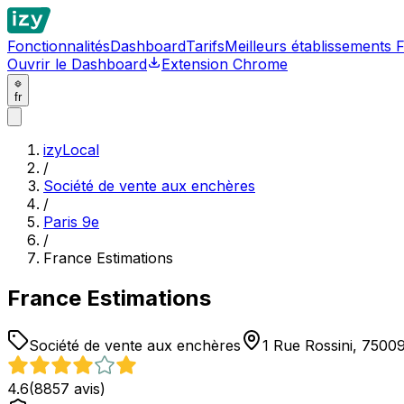
Fonctionnalités
Dashboard
Tarifs
Meilleurs établissements 
Ouvrir le Dashboard
Extension Chrome
fr
izyLocal
/
Société de vente aux enchères
/
Paris 9e
/
France Estimations
France Estimations
Société de vente aux enchères
1 Rue Rossini, 75009
4.6
(
8857
avis)