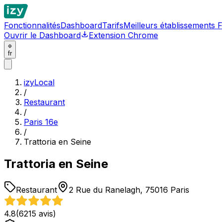
Fonctionnalités
Dashboard
Tarifs
Meilleurs établissements 
Ouvrir le Dashboard
Extension Chrome
fr
izyLocal
/
Restaurant
/
Paris 16e
/
Trattoria en Seine
Trattoria en Seine
Restaurant
2 Rue du Ranelagh, 75016 Paris
4.8
(
6215
avis)