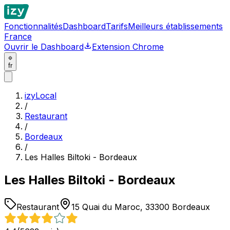
Fonctionnalités
Dashboard
Tarifs
Meilleurs établissements
France
Ouvrir le Dashboard
Extension Chrome
fr
izyLocal
/
Restaurant
/
Bordeaux
/
Les Halles Biltoki - Bordeaux
Les Halles Biltoki - Bordeaux
Restaurant
15 Quai du Maroc, 33300 Bordeaux