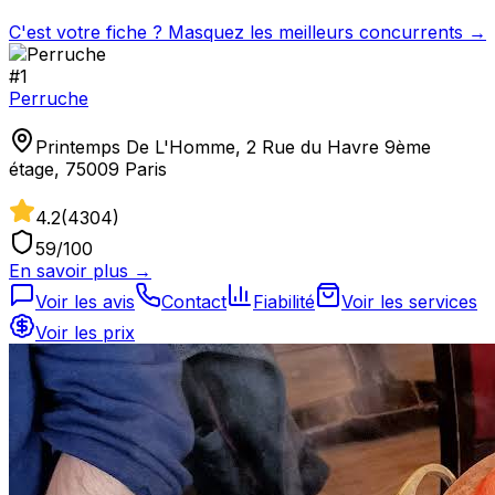
C'est votre fiche ? Masquez les meilleurs concurrents →
#
1
Perruche
Printemps De L'Homme, 2 Rue du Havre 9ème
étage, 75009 Paris
4.2
(
4304
)
59
/100
En savoir plus →
Voir les avis
Contact
Fiabilité
Voir les services
Voir les prix