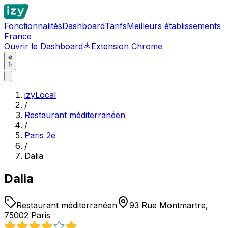
Fonctionnalités
Dashboard
Tarifs
Meilleurs établissements
France
Ouvrir le Dashboard
Extension Chrome
fr
izyLocal
/
Restaurant méditerranéen
/
Paris 2e
/
Dalia
Dalia
Restaurant méditerranéen
93 Rue Montmartre,
75002 Paris