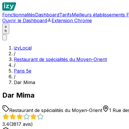
Fonctionnalités
Dashboard
Tarifs
Meilleurs établissements 
Ouvrir le Dashboard
Extension Chrome
fr
izyLocal
/
Restaurant de spécialités du Moyen-Orient
/
Paris 5e
/
Dar Mima
Dar Mima
Restaurant de spécialités du Moyen-Orient
1 Rue de
3.4
(
3817
avis)