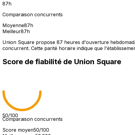
87
h
Comparaison concurrents
Moyenne
87
h
Meilleur
87
h
Union Square propose 87 heures d'ouverture hebdomadair
concurrent. Cette parité horaire indique que l'établissement
Score de fiabilité de
Union Square
50
/100
Comparaison concurrents
Score moyen
50
/100