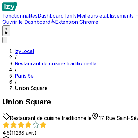
Fonctionnalités
Dashboard
Tarifs
Meilleurs établissements 
Ouvrir le Dashboard
Extension Chrome
fr
izyLocal
/
Restaurant de cuisine traditionnelle
/
Paris 5e
/
Union Square
Union Square
Restaurant de cuisine traditionnelle
17 Rue Saint-Sév
4.5
(
11238
avis)