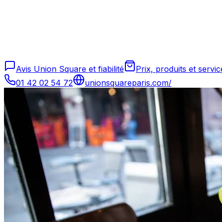
Avis Union Square et fiabilité
Prix, produits et serv
01 42 02 54 72
unionsquareparis.com/