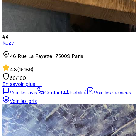
#
4
Kozy
46 Rue La Fayette, 75009 Paris
4.8
(
15186
)
60
/100
En savoir plus →
Voir les avis
Contact
Fiabilité
Voir les services
Voir les prix