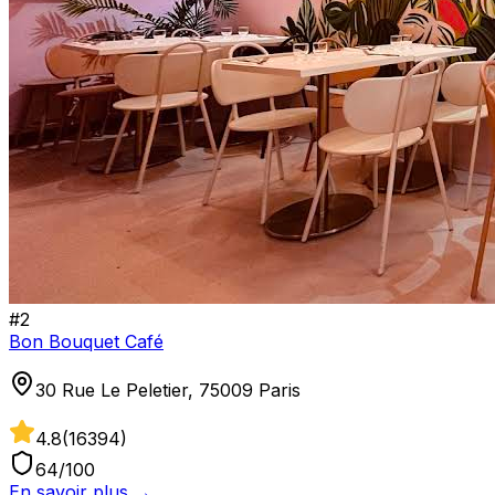
#
2
Bon Bouquet Café
30 Rue Le Peletier, 75009 Paris
4.8
(
16394
)
64
/100
En savoir plus →