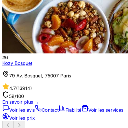
#
6
Kozy Bosquet
79 Av. Bosquet, 75007 Paris
4.7
(
13914
)
58
/100
En savoir plus →
Voir les avis
Contact
Fiabilité
Voir les services
Voir les prix