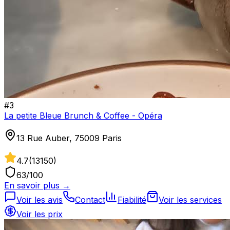
#
3
La petite Bleue Brunch & Coffee - Opéra
13 Rue Auber, 75009 Paris
4.7
(
13150
)
63
/100
En savoir plus →
Voir les avis
Contact
Fiabilité
Voir les services
Voir les prix