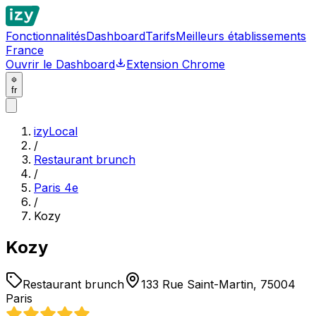
Fonctionnalités
Dashboard
Tarifs
Meilleurs établissements
France
Ouvrir le Dashboard
Extension Chrome
fr
izyLocal
/
Restaurant brunch
/
Paris 4e
/
Kozy
Kozy
Restaurant brunch
133 Rue Saint-Martin, 75004
Paris