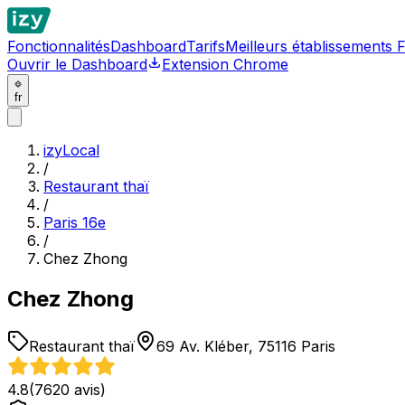
Fonctionnalités
Dashboard
Tarifs
Meilleurs établissements 
Ouvrir le Dashboard
Extension Chrome
fr
izyLocal
/
Restaurant thaï
/
Paris 16e
/
Chez Zhong
Chez Zhong
Restaurant thaï
69 Av. Kléber, 75116 Paris
4.8
(
7620
avis)