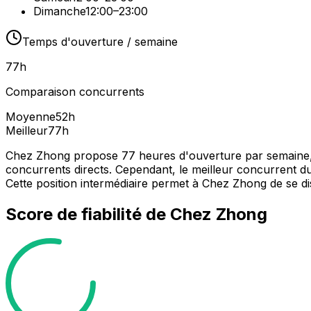
Dimanche
12:00–23:00
Temps d'ouverture / semaine
77
h
Comparaison concurrents
Moyenne
52
h
Meilleur
77
h
Chez Zhong propose 77 heures d'ouverture par semaine, ce
concurrents directs. Cependant, le meilleur concurrent d
Cette position intermédiaire permet à Chez Zhong de se di
Score de fiabilité de
Chez Zhong