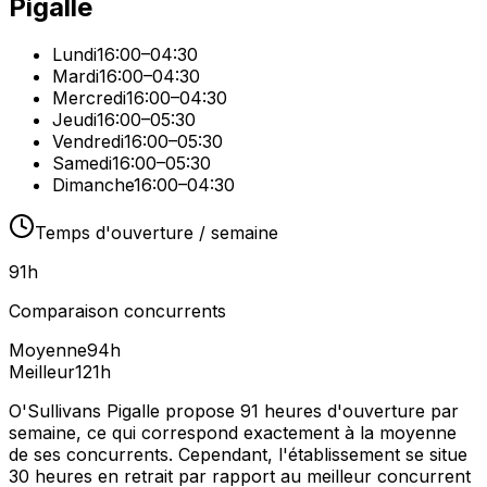
Pigalle
Lundi
16:00–04:30
Mardi
16:00–04:30
Mercredi
16:00–04:30
Jeudi
16:00–05:30
Vendredi
16:00–05:30
Samedi
16:00–05:30
Dimanche
16:00–04:30
Temps d'ouverture / semaine
91
h
Comparaison concurrents
Moyenne
94
h
Meilleur
121
h
O'Sullivans Pigalle propose 91 heures d'ouverture par
semaine, ce qui correspond exactement à la moyenne
de ses concurrents. Cependant, l'établissement se situe
30 heures en retrait par rapport au meilleur concurrent