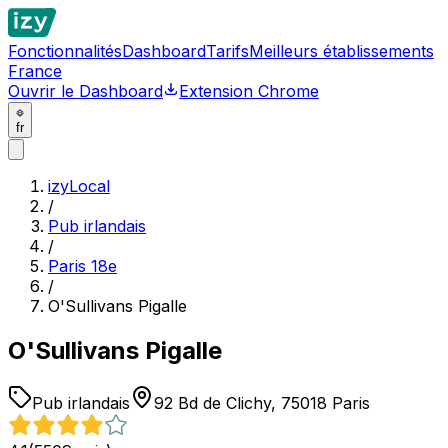
Fonctionnalités
Dashboard
Tarifs
Meilleurs établissements
France
Ouvrir le Dashboard
Extension Chrome
fr
izyLocal
/
Pub irlandais
/
Paris 18e
/
O'Sullivans Pigalle
O'Sullivans Pigalle
Pub irlandais
92 Bd de Clichy, 75018 Paris