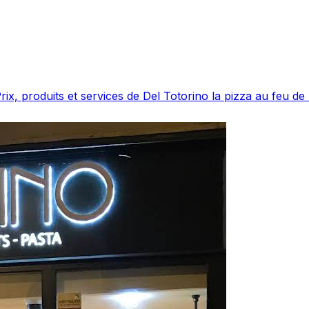
rix, produits et services de Del Totorino la pizza au feu de