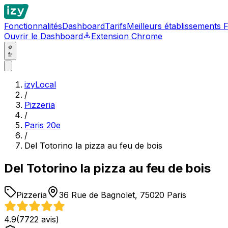
Fonctionnalités
Dashboard
Tarifs
Meilleurs établissements 
Ouvrir le Dashboard
Extension Chrome
fr
izyLocal
/
Pizzeria
/
Paris 20e
/
Del Totorino la pizza au feu de bois
Del Totorino la pizza au feu de bois
Pizzeria
36 Rue de Bagnolet, 75020 Paris
4.9
(
7722
avis)