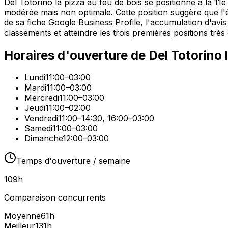
Del Totorino la pizza au feu de bois se positionne à la 11e
modérée mais non optimale. Cette position suggère que l'é
de sa fiche Google Business Profile, l'accumulation d'avi
classements et atteindre les trois premières positions très
Horaires d'ouverture de
Del Totorino 
Lundi
11:00–03:00
Mardi
11:00–03:00
Mercredi
11:00–03:00
Jeudi
11:00–02:00
Vendredi
11:00–14:30, 16:00–03:00
Samedi
11:00–03:00
Dimanche
12:00–03:00
Temps d'ouverture / semaine
109
h
Comparaison concurrents
Moyenne
61
h
Meilleur
131
h