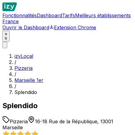
Fonctionnalités
Dashboard
Tarifs
Meilleurs établissements
France
Ouvrir le Dashboard
Extension Chrome
fr
izyLocal
/
Pizzeria
/
Marseille 1er
/
Splendido
Splendido
Pizzeria
16-18 Rue de la République, 13001
Marseille