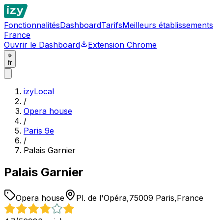
Fonctionnalités
Dashboard
Tarifs
Meilleurs établissements
France
Ouvrir le Dashboard
Extension Chrome
fr
izyLocal
/
Opera house
/
Paris 9e
/
Palais Garnier
Palais Garnier
Opera house
Pl. de l'Opéra,75009 Paris,France