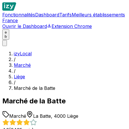
Fonctionnalités
Dashboard
Tarifs
Meilleurs établissements
France
Ouvrir le Dashboard
Extension Chrome
fr
izyLocal
/
Marché
/
Liège
/
Marché de la Batte
Marché de la Batte
Marché
La Batte, 4000 Liège