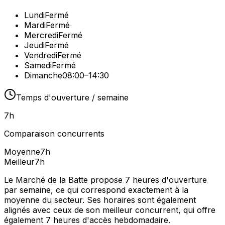
Lundi
Fermé
Mardi
Fermé
Mercredi
Fermé
Jeudi
Fermé
Vendredi
Fermé
Samedi
Fermé
Dimanche
08:00–14:30
Temps d'ouverture / semaine
7
h
Comparaison concurrents
Moyenne
7
h
Meilleur
7
h
Le Marché de la Batte propose 7 heures d'ouverture
par semaine, ce qui correspond exactement à la
moyenne du secteur. Ses horaires sont également
alignés avec ceux de son meilleur concurrent, qui offre
également 7 heures d'accès hebdomadaire.