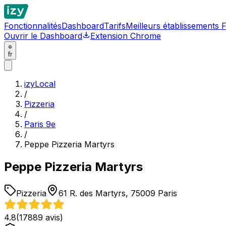
Fonctionnalités
Dashboard
Tarifs
Meilleurs établissements 
Ouvrir le Dashboard
Extension Chrome
fr
izyLocal
/
Pizzeria
/
Paris 9e
/
Peppe Pizzeria Martyrs
Peppe Pizzeria Martyrs
Pizzeria
61 R. des Martyrs, 75009 Paris
4.8
(
17889
avis)