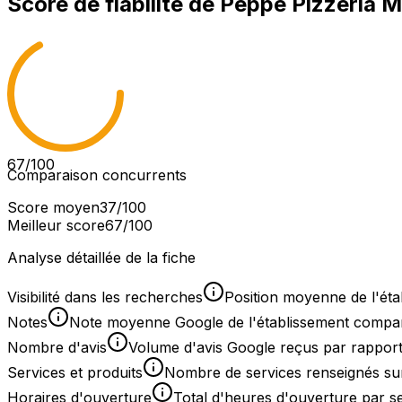
Score de fiabilité de
Peppe Pizzeria M
67
/100
Comparaison concurrents
Score moyen
37
/100
Meilleur score
67
/100
Analyse détaillée de la fiche
Visibilité dans les recherches
Position moyenne de l'éta
Notes
Note moyenne Google de l'établissement comparée
Nombre d'avis
Volume d'avis Google reçus par rapport
Services et produits
Nombre de services renseignés sur
Horaires d'ouverture
Total d'heures d'ouverture par 