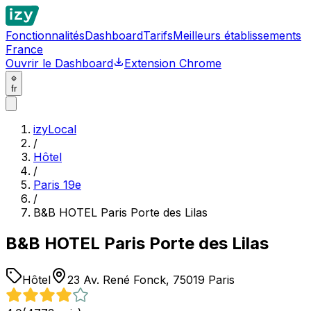
Fonctionnalités
Dashboard
Tarifs
Meilleurs établissements
France
Ouvrir le Dashboard
Extension Chrome
fr
izyLocal
/
Hôtel
/
Paris 19e
/
B&B HOTEL Paris Porte des Lilas
B&B HOTEL Paris Porte des Lilas
Hôtel
23 Av. René Fonck, 75019 Paris