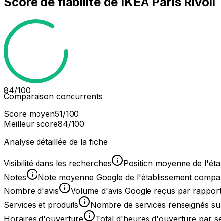
Score de fiabilité de
IKEA Paris Rivoli
84
/100
Comparaison concurrents
Score moyen
51
/100
Meilleur score
84
/100
Analyse détaillée de la fiche
Visibilité dans les recherches
Position moyenne de l'éta
Notes
Note moyenne Google de l'établissement comparée
Nombre d'avis
Volume d'avis Google reçus par rapport
Services et produits
Nombre de services renseignés sur
Horaires d'ouverture
Total d'heures d'ouverture par 