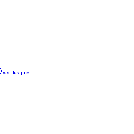
Voir les prix