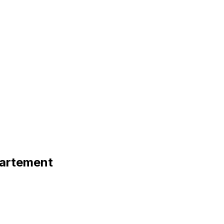
artement