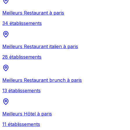
Meilleurs
Restaurant
à
paris
34
établissement
s
Meilleurs
Restaurant italien
à
paris
28
établissement
s
Meilleurs
Restaurant brunch
à
paris
13
établissement
s
Meilleurs
Hôtel
à
paris
11
établissement
s