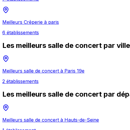
Meilleurs
Crêperie
à
paris
6
établissement
s
Les meilleurs
salle de concert
par ville
Meilleurs
salle de concert
à
Paris 19e
2
établissement
s
Les meilleurs
salle de concert
par dép
Meilleurs
salle de concert
à
Hauts-de-Seine