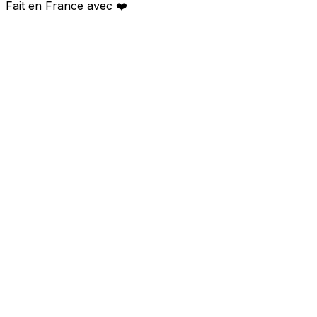
Fait en France avec
❤️