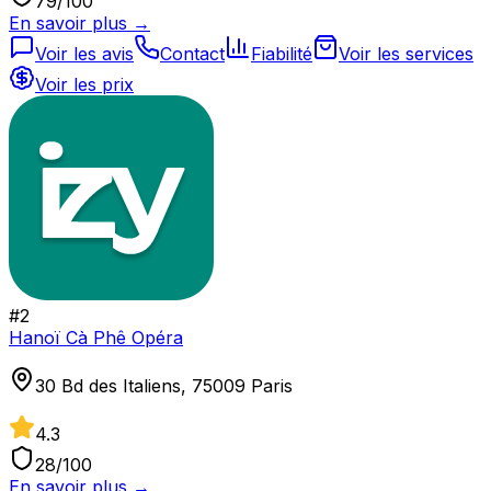
79
/100
En savoir plus →
Voir les avis
Contact
Fiabilité
Voir les services
Voir les prix
#
2
Hanoï Cà Phê Opéra
30 Bd des Italiens, 75009 Paris
4.3
28
/100
En savoir plus →