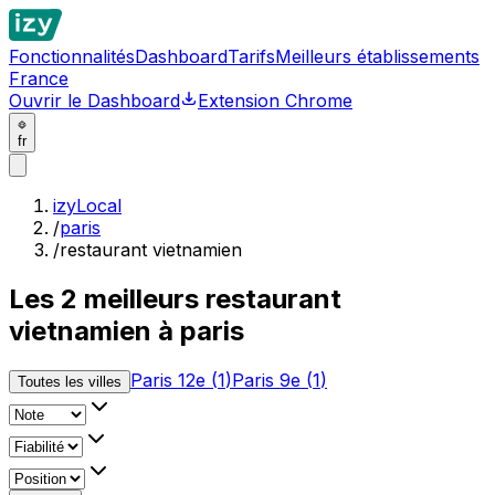
Fonctionnalités
Dashboard
Tarifs
Meilleurs établissements
France
Ouvrir le Dashboard
Extension Chrome
fr
izyLocal
/
paris
/
restaurant vietnamien
Les
2
meilleurs
restaurant
vietnamien à paris
Paris 12e
(
1
)
Paris 9e
(
1
)
Toutes les villes