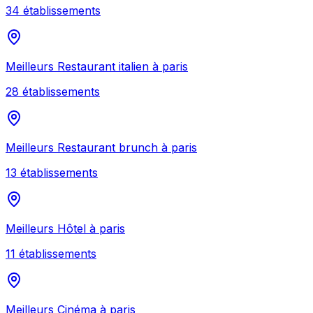
34
établissement
s
Meilleurs
Restaurant italien
à
paris
28
établissement
s
Meilleurs
Restaurant brunch
à
paris
13
établissement
s
Meilleurs
Hôtel
à
paris
11
établissement
s
Meilleurs
Cinéma
à
paris