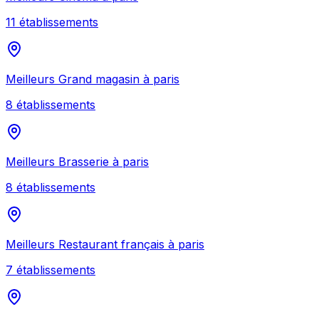
11
établissement
s
Meilleurs
Grand magasin
à
paris
8
établissement
s
Meilleurs
Brasserie
à
paris
8
établissement
s
Meilleurs
Restaurant français
à
paris
7
établissement
s