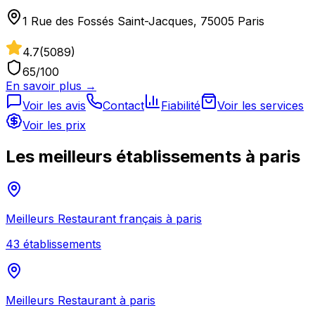
1 Rue des Fossés Saint-Jacques, 75005 Paris
4.7
(
5089
)
65
/100
En savoir plus →
Voir les avis
Contact
Fiabilité
Voir les services
Voir les prix
Les meilleurs établissements à
paris
Meilleurs
Restaurant français
à
paris
43
établissement
s
Meilleurs
Restaurant
à
paris