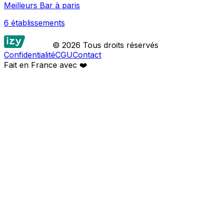
Meilleurs
Bar
à
paris
6
établissement
s
© 2026 Tous droits réservés
Confidentialité
CGU
Contact
Fait en France avec
❤️