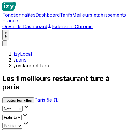
Fonctionnalités
Dashboard
Tarifs
Meilleurs établissements
France
Ouvrir le Dashboard
Extension Chrome
fr
izyLocal
/
paris
/
restaurant turc
Les
1
meilleurs
restaurant turc à
paris
Paris 5e
(
1
)
Toutes les villes