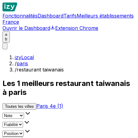
Fonctionnalités
Dashboard
Tarifs
Meilleurs établissements
France
Ouvrir le Dashboard
Extension Chrome
fr
izyLocal
/
paris
/
restaurant taiwanais
Les
1
meilleurs
restaurant taiwanais
à paris
Paris 4e
(
1
)
Toutes les villes