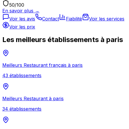
50
/100
En savoir plus →
Voir les avis
Contact
Fiabilité
Voir les services
Voir les prix
Les meilleurs établissements à
paris
Meilleurs
Restaurant français
à
paris
43
établissement
s
Meilleurs
Restaurant
à
paris
34
établissement
s