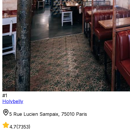
#
1
Holybelly
5 Rue Lucien Sampaix, 75010 Paris
4.7
(
7353
)