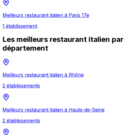
Meilleurs
restaurant italien
à
Paris 17e
1
établissement
Les meilleurs
restaurant italien
par
département
Meilleurs
restaurant italien
à
Rhône
2
établissement
s
Meilleurs
restaurant italien
à
Hauts-de-Seine
2
établissement
s