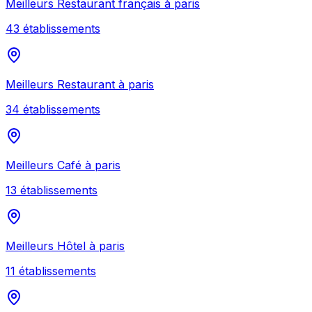
Meilleurs
Restaurant français
à
paris
43
établissement
s
Meilleurs
Restaurant
à
paris
34
établissement
s
Meilleurs
Café
à
paris
13
établissement
s
Meilleurs
Hôtel
à
paris
11
établissement
s