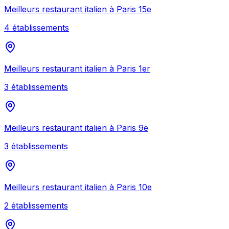
Meilleurs
restaurant italien
à
Paris 15e
4
établissement
s
Meilleurs
restaurant italien
à
Paris 1er
3
établissement
s
Meilleurs
restaurant italien
à
Paris 9e
3
établissement
s
Meilleurs
restaurant italien
à
Paris 10e
2
établissement
s