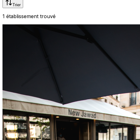
Trier
1
établissement
trouvé