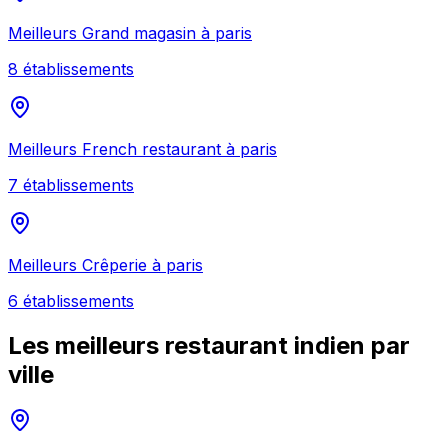
Meilleurs
Grand magasin
à
paris
8
établissement
s
Meilleurs
French restaurant
à
paris
7
établissement
s
Meilleurs
Crêperie
à
paris
6
établissement
s
Les meilleurs
restaurant indien
par
ville