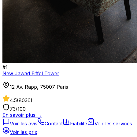
#
1
New Jawad Eiffel Tower
12 Av. Rapp, 75007 Paris
4.5
(
8036
)
73
/100
En savoir plus →
Voir les avis
Contact
Fiabilité
Voir les services
Voir les prix