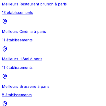
Meilleurs
Restaurant brunch
à
paris
13
établissement
s
Meilleurs
Cinéma
à
paris
11
établissement
s
Meilleurs
Hôtel
à
paris
11
établissement
s
Meilleurs
Brasserie
à
paris
8
établissement
s