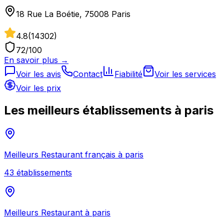
18 Rue La Boétie, 75008 Paris
4.8
(
14302
)
72
/100
En savoir plus →
Voir les avis
Contact
Fiabilité
Voir les services
Voir les prix
Les meilleurs établissements à
paris
Meilleurs
Restaurant français
à
paris
43
établissement
s
Meilleurs
Restaurant
à
paris