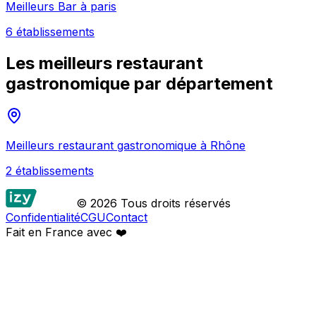
Meilleurs
Bar
à
paris
6
établissement
s
Les meilleurs
restaurant
gastronomique
par département
Meilleurs
restaurant gastronomique
à
Rhône
2
établissement
s
© 2026 Tous droits réservés
Confidentialité
CGU
Contact
Fait en France avec
❤️