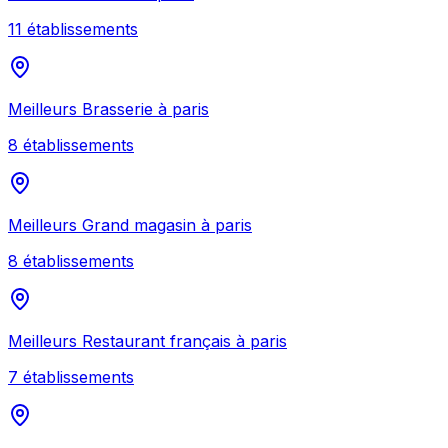
11
établissement
s
Meilleurs
Brasserie
à
paris
8
établissement
s
Meilleurs
Grand magasin
à
paris
8
établissement
s
Meilleurs
Restaurant français
à
paris
7
établissement
s