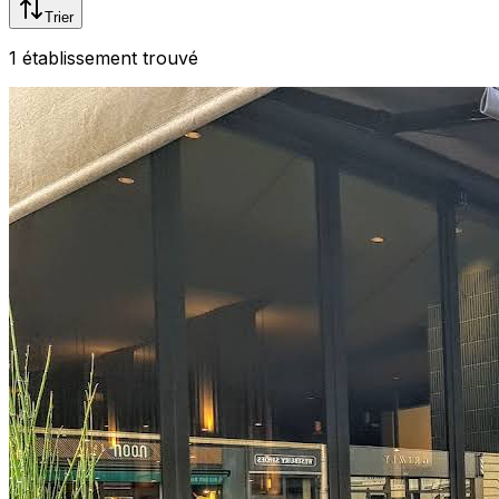
Trier
1
établissement
trouvé