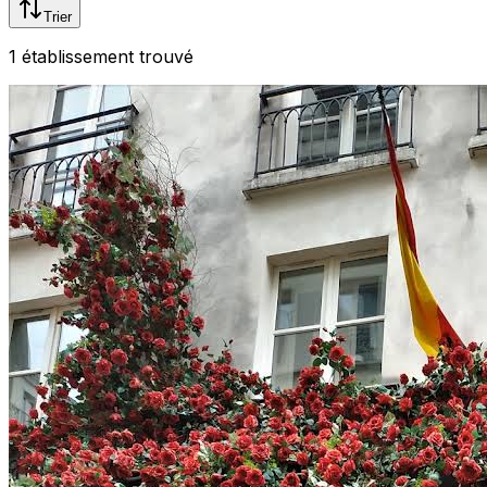
Trier
1
établissement
trouvé