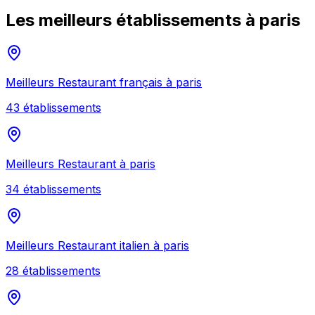
Les meilleurs établissements à
paris
Meilleurs
Restaurant français
à
paris
43
établissement
s
Meilleurs
Restaurant
à
paris
34
établissement
s
Meilleurs
Restaurant italien
à
paris
28
établissement
s