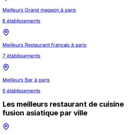
Meilleurs
Grand magasin
à
paris
8
établissement
s
Meilleurs
Restaurant français
à
paris
7
établissement
s
Meilleurs
Bar
à
paris
6
établissement
s
Les meilleurs
restaurant de cuisine
fusion asiatique
par ville