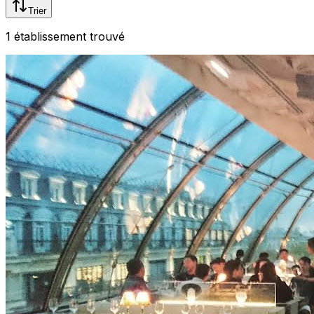
Trier
1
établissement
trouvé