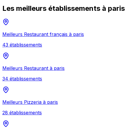
Les meilleurs établissements à
paris
Meilleurs
Restaurant français
à
paris
43
établissement
s
Meilleurs
Restaurant
à
paris
34
établissement
s
Meilleurs
Pizzeria
à
paris
28
établissement
s