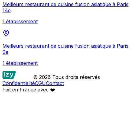
Meilleurs
restaurant de cuisine fusion asiatique
à
Paris
14e
1
établissement
Meilleurs
restaurant de cuisine fusion asiatique
à
Paris
9e
1
établissement
© 2026 Tous droits réservés
Confidentialité
CGU
Contact
Fait en France avec
❤️