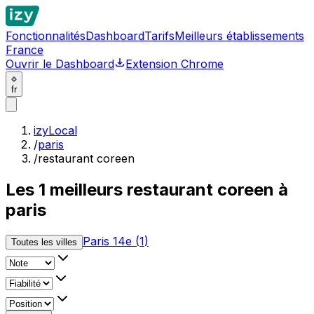
Fonctionnalités
Dashboard
Tarifs
Meilleurs établissements
France
Ouvrir le Dashboard
Extension Chrome
fr
izyLocal
/
paris
/
restaurant coreen
Les
1
meilleurs
restaurant coreen à
paris
Paris 14e
(
1
)
Toutes les villes