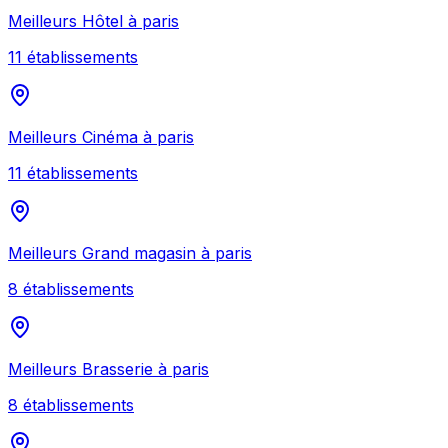
Meilleurs
Hôtel
à
paris
11
établissement
s
Meilleurs
Cinéma
à
paris
11
établissement
s
Meilleurs
Grand magasin
à
paris
8
établissement
s
Meilleurs
Brasserie
à
paris
8
établissement
s