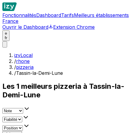
Fonctionnalités
Dashboard
Tarifs
Meilleurs établissements
France
Ouvrir le Dashboard
Extension Chrome
fr
izyLocal
/
rhone
/
pizzeria
/
Tassin-la-Demi-Lune
Les
1
meilleurs
pizzeria à Tassin-la-
Demi-Lune