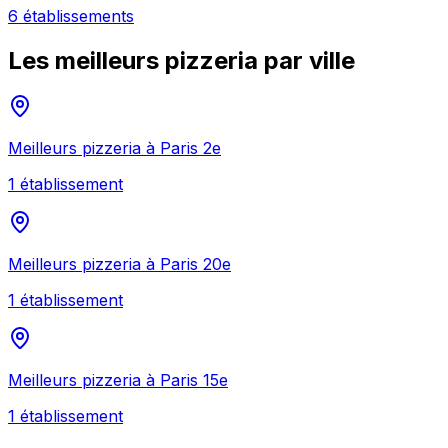
6
établissement
s
Les meilleurs
pizzeria
par ville
Meilleurs
pizzeria
à
Paris 2e
1
établissement
Meilleurs
pizzeria
à
Paris 20e
1
établissement
Meilleurs
pizzeria
à
Paris 15e
1
établissement