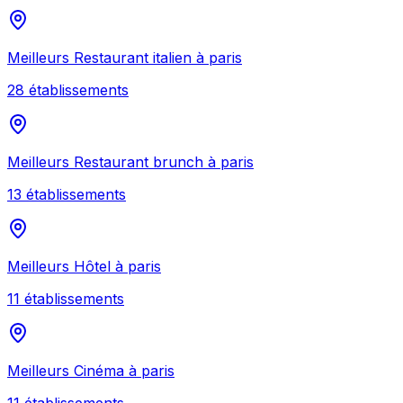
Meilleurs
Restaurant italien
à
paris
28
établissement
s
Meilleurs
Restaurant brunch
à
paris
13
établissement
s
Meilleurs
Hôtel
à
paris
11
établissement
s
Meilleurs
Cinéma
à
paris
11
établissement
s