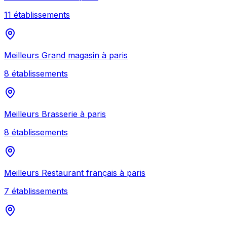
11
établissement
s
Meilleurs
Grand magasin
à
paris
8
établissement
s
Meilleurs
Brasserie
à
paris
8
établissement
s
Meilleurs
Restaurant français
à
paris
7
établissement
s