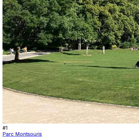
#
1
Parc Montsouris