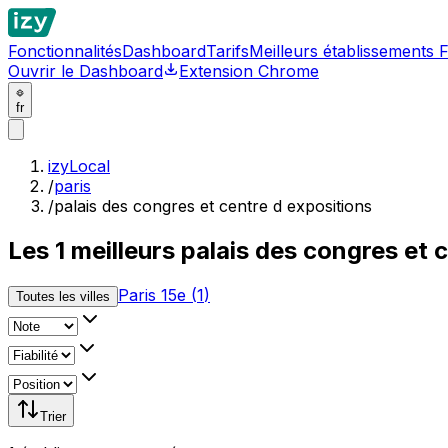
Fonctionnalités
Dashboard
Tarifs
Meilleurs établissements 
Ouvrir le Dashboard
Extension Chrome
fr
izyLocal
/
paris
/
palais des congres et centre d expositions
Les
1
meilleurs
palais des congres et c
Paris 15e
(
1
)
Toutes les villes
Trier