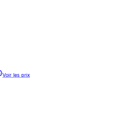
Voir les prix