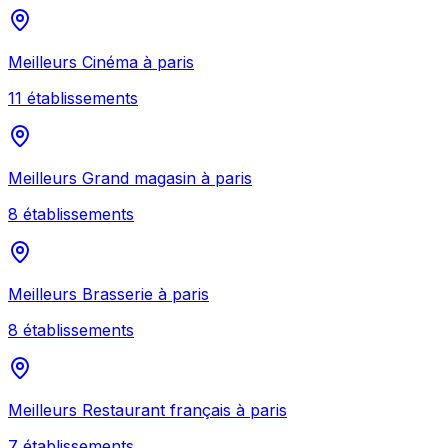
Meilleurs
Cinéma
à
paris
11
établissement
s
Meilleurs
Grand magasin
à
paris
8
établissement
s
Meilleurs
Brasserie
à
paris
8
établissement
s
Meilleurs
Restaurant français
à
paris
7
établissement
s