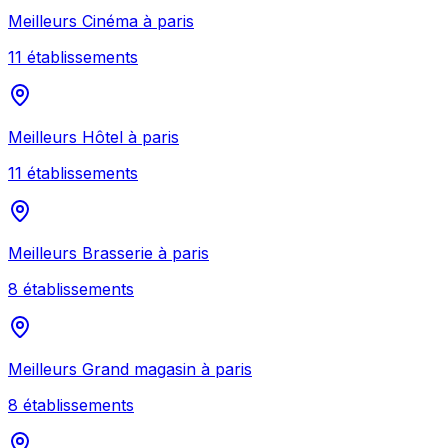
Meilleurs
Cinéma
à
paris
11
établissement
s
Meilleurs
Hôtel
à
paris
11
établissement
s
Meilleurs
Brasserie
à
paris
8
établissement
s
Meilleurs
Grand magasin
à
paris
8
établissement
s