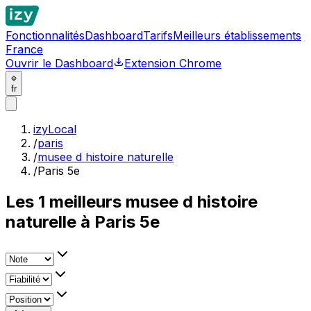
Fonctionnalités
Dashboard
Tarifs
Meilleurs établissements
France
Ouvrir le Dashboard
Extension Chrome
fr
izyLocal
/
paris
/
musee d histoire naturelle
/
Paris 5e
Les
1
meilleurs
musee d histoire
naturelle à Paris 5e