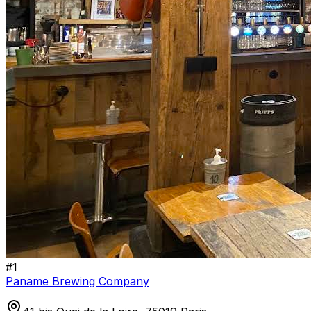
#
1
Paname Brewing Company