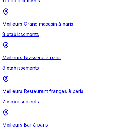
11
établissement
s
Meilleurs
Grand magasin
à
paris
8
établissement
s
Meilleurs
Brasserie
à
paris
8
établissement
s
Meilleurs
Restaurant français
à
paris
7
établissement
s
Meilleurs
Bar
à
paris