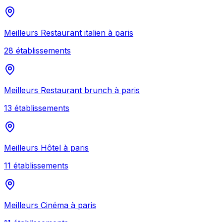
Meilleurs
Restaurant italien
à
paris
28
établissement
s
Meilleurs
Restaurant brunch
à
paris
13
établissement
s
Meilleurs
Hôtel
à
paris
11
établissement
s
Meilleurs
Cinéma
à
paris